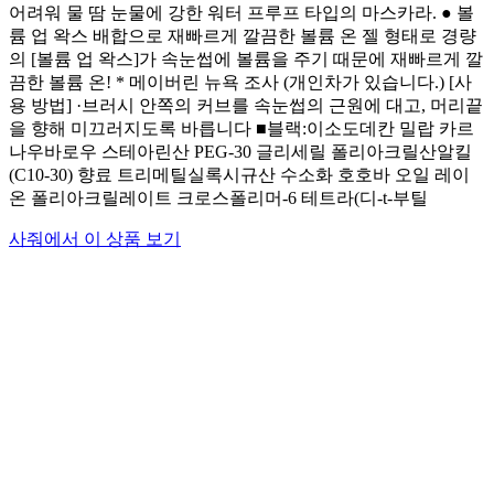
어려워 물 땀 눈물에 강한 워터 프루프 타입의 마스카라. ● 볼
륨 업 왁스 배합으로 재빠르게 깔끔한 볼륨 온 젤 형태로 경량
의 [볼륨 업 왁스]가 속눈썹에 볼륨을 주기 때문에 재빠르게 깔
끔한 볼륨 온! * 메이버린 뉴욕 조사 (개인차가 있습니다.) [사
용 방법] ·브러시 안쪽의 커브를 속눈썹의 근원에 대고, 머리끝
을 향해 미끄러지도록 바릅니다 ■블랙:이소도데칸 밀랍 카르
나우바로우 스테아린산 PEG-30 글리세릴 폴리아크릴산알킬
(C10-30) 향료 트리메틸실록시규산 수소화 호호바 오일 레이
온 폴리아크릴레이트 크로스폴리머-6 테트라(디-t-부틸
사줘에서 이 상품 보기