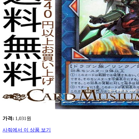
가격
:
1,031
원
사줘에서 이 상품 보기