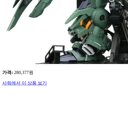
가격
:
280,377
원
사줘에서 이 상품 보기