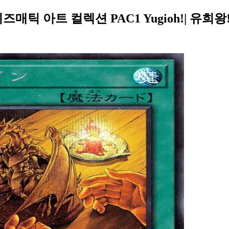
매틱 아트 컬렉션 PAC1 Yugioh!| 유