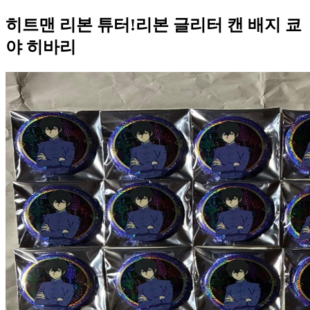
히트맨 리본 튜터!리본 글리터 캔 배지 쿄
야 히바리