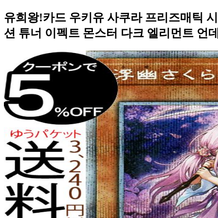
유희왕!카드 우키유 사쿠라 프리즈매틱 시크릿
션 튜너 이펙트 몬스터 다크 엘리먼트 언