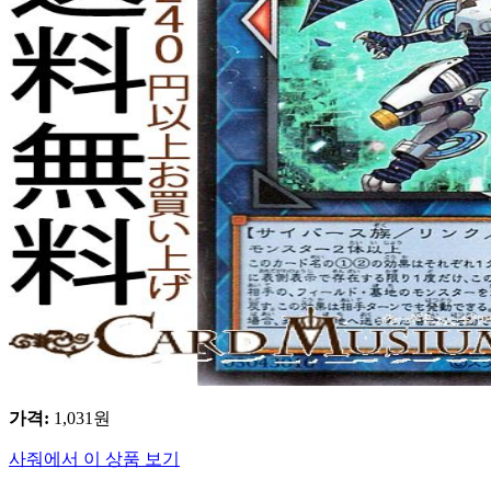
가격
:
1,031
원
사줘에서 이 상품 보기