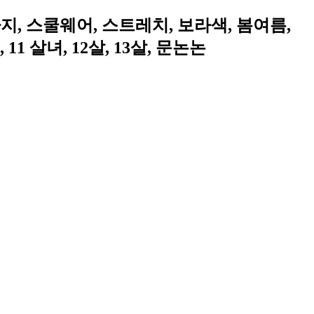
바지, 스쿨웨어, 스트레치, 보라색, 봄여름,
10세, 11 살녀, 12살, 13살, 문논논