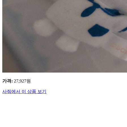
가격
:
27,927
원
사줘에서 이 상품 보기