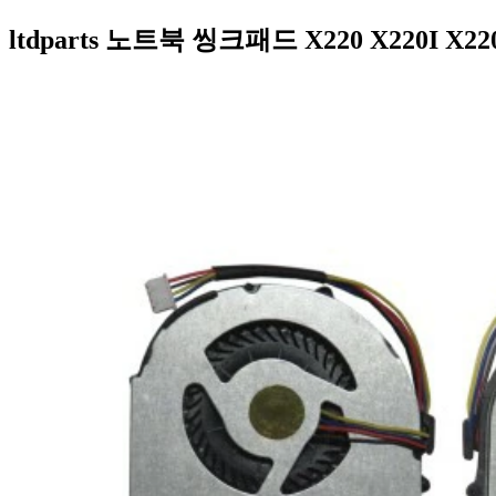
ltdparts 노트북 씽크패드 X220 X220I X2