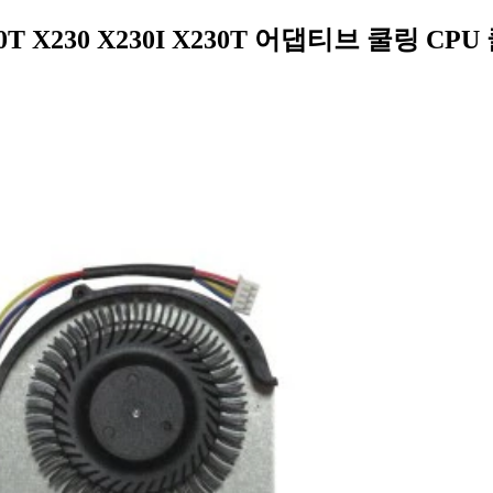
20T X230 X230I X230T 어댑티브 쿨링 CP