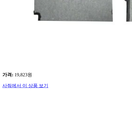
가격
:
19,823
원
사줘에서 이 상품 보기