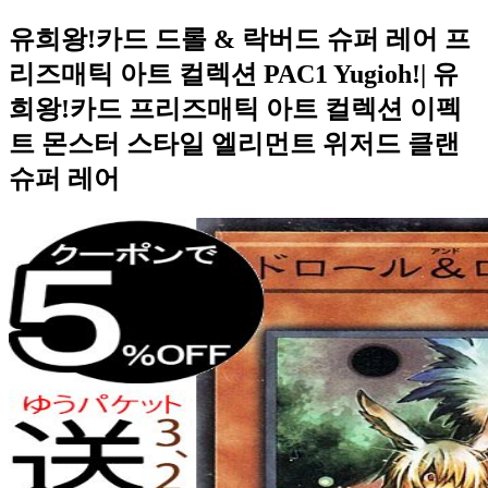
유희왕!카드 드롤 & 락버드 슈퍼 레어 프
리즈매틱 아트 컬렉션 PAC1 Yugioh!| 유
희왕!카드 프리즈매틱 아트 컬렉션 이펙
트 몬스터 스타일 엘리먼트 위저드 클랜
슈퍼 레어