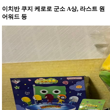
이치반 쿠지 케로로 군소 A상, 라스트 원
어워드 등