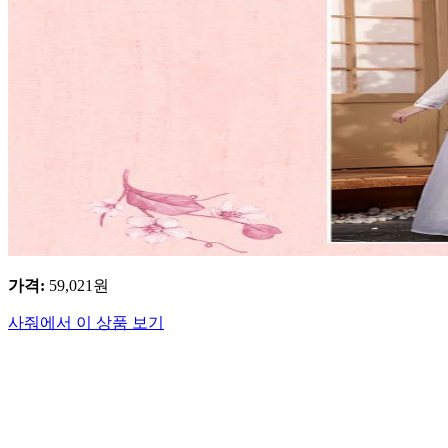
가격
:
59,021
원
사줘에서 이 상품 보기