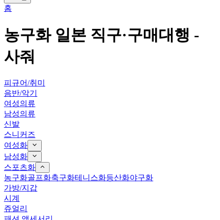
홈
농구화
일본 직구·구매대행 -
사줘
피규어/취미
음반/악기
여성의류
남성의류
신발
스니커즈
여성화
남성화
스포츠화
농구화
골프화
축구화
테니스화
등산화
야구화
가방/지갑
시계
쥬얼리
패션 액세서리