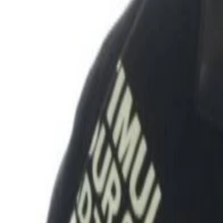
캔메이크 퍼펙트 세럼 BB 크림 01
₩3,750