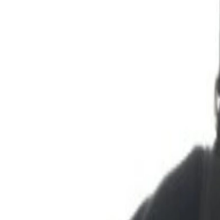
₩6,470