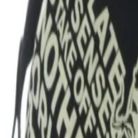
케이트 더 BB (쿨 & 커버) EX-1
₩9,377