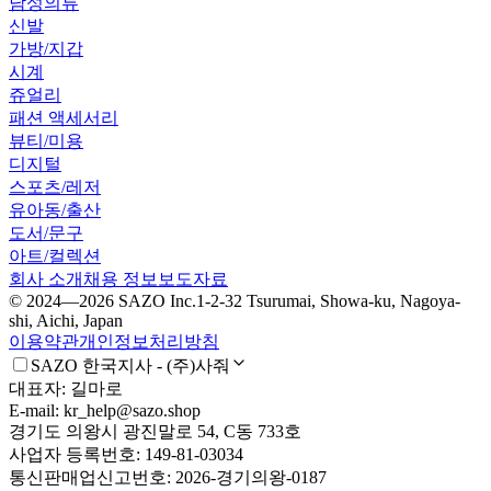
남성의류
신발
가방/지갑
시계
쥬얼리
패션 액세서리
뷰티/미용
디지털
스포츠/레저
유아동/출산
도서/문구
아트/컬렉션
회사 소개
채용 정보
보도자료
© 2024—2026 SAZO Inc.
1-2-32 Tsurumai, Showa-ku, Nagoya-
shi, Aichi, Japan
이용약관
개인정보처리방침
SAZO 한국지사 - (주)사줘
대표자: 길마로
E-mail: kr_help@sazo.shop
경기도 의왕시 광진말로 54, C동 733호
사업자 등록번호: 149-81-03034
통신판매업신고번호: 2026-경기의왕-0187