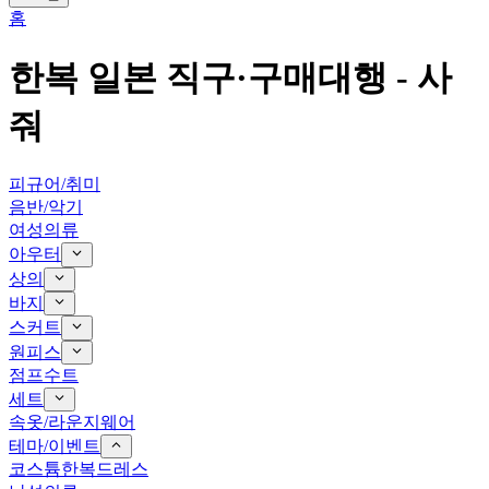
홈
한복
일본 직구·구매대행 -
사
줘
피규어/취미
음반/악기
여성의류
아우터
상의
바지
스커트
원피스
점프수트
세트
속옷/라운지웨어
테마/이벤트
코스튬
한복
드레스