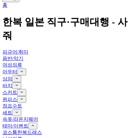
홈
한복
일본 직구·구매대행 -
사
줘
피규어/취미
음반/악기
여성의류
아우터
상의
바지
스커트
원피스
점프수트
세트
속옷/라운지웨어
테마/이벤트
코스튬
한복
드레스