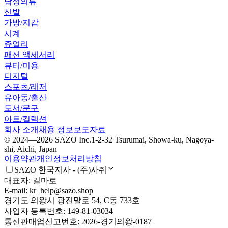
남성의류
신발
가방/지갑
시계
쥬얼리
패션 액세서리
뷰티/미용
디지털
스포츠/레저
유아동/출산
도서/문구
아트/컬렉션
회사 소개
채용 정보
보도자료
© 2024—2026 SAZO Inc.
1-2-32 Tsurumai, Showa-ku, Nagoya-
shi, Aichi, Japan
이용약관
개인정보처리방침
SAZO 한국지사 - (주)사줘
대표자: 길마로
E-mail: kr_help@sazo.shop
경기도 의왕시 광진말로 54, C동 733호
사업자 등록번호: 149-81-03034
통신판매업신고번호: 2026-경기의왕-0187